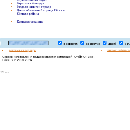
Барахолка Фендера
Разделы жителей города
Доска объявлений города Ейска и
Ейского района
Корневая страница
в новостях
на форуме
людей
в I
реклама на сервере
письмо вебмаст
Сервер изготовлен и поддерживается компанией "
Стэйт-Он Лэб
".
Ейск.РУ © 2000-2026.
328 ms.