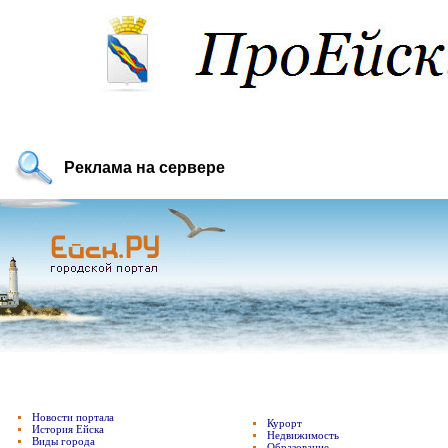
Реклама на сервере
Новости портала
Курорт
История Ейска
Недвижимость
Виды города
Образование