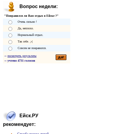
Вопрос недели:
"Понравился ли Вам отдых в Ейске ?"
Очень сильно !
Да, неплохо.
Нормальный отдых.
Так себе. ;-(
Совсем не понравился.
-»
посмотреть результаты
-»
учтено 4731 голосов
Ейск.РУ
рекомендует:
Служба поиска людей