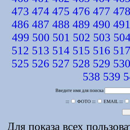
473
474
475
476
477
47
486
487
488
489
490
49
499
500
501
502
503
50
512
513
514
515
516
51
525
526
527
528
529
53
538
539
5
Введите имя для поиска
:::
ФОТО :::
EMAIL :::
Для показа всех пользов