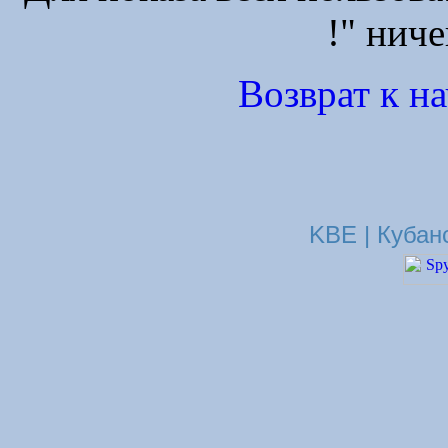
!" ниче
Возврат к н
KBE | Кубан