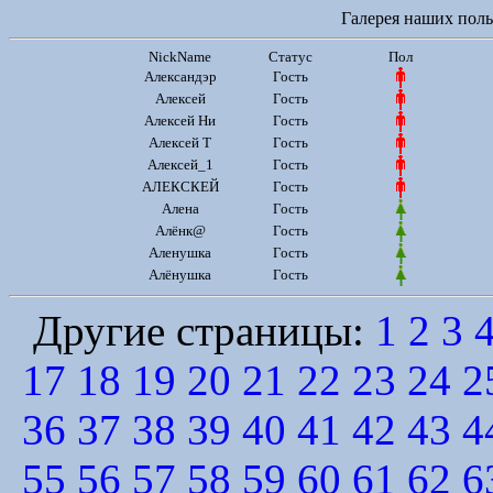
Галерея наших польз
NickName
Статус
Пол
Александэр
Гость
Алексей
Гость
Алексей Ни
Гость
Алексей Т
Гость
Алексей_1
Гость
АЛЕКСКЕЙ
Гость
Алена
Гость
Алёнк@
Гость
Аленушка
Гость
Алёнушка
Гость
Другие страницы:
1
2
3
17
18
19
20
21
22
23
24
2
36
37
38
39
40
41
42
43
4
55
56
57
58
59
60
61
62
6