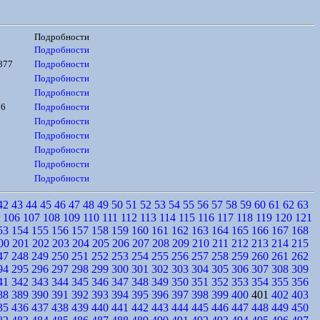
Подробности
Подробности
877
Подробности
Подробности
Подробности
56
Подробности
Подробности
Подробности
Подробности
Подробности
Подробности
42
43
44
45
46
47
48
49
50
51
52
53
54
55
56
57
58
59
60
61
62
63
106
107
108
109
110
111
112
113
114
115
116
117
118
119
120
121
53
154
155
156
157
158
159
160
161
162
163
164
165
166
167
168
00
201
202
203
204
205
206
207
208
209
210
211
212
213
214
215
47
248
249
250
251
252
253
254
255
256
257
258
259
260
261
262
94
295
296
297
298
299
300
301
302
303
304
305
306
307
308
309
41
342
343
344
345
346
347
348
349
350
351
352
353
354
355
356
88
389
390
391
392
393
394
395
396
397
398
399
400
401
402
403
35
436
437
438
439
440
441
442
443
444
445
446
447
448
449
450