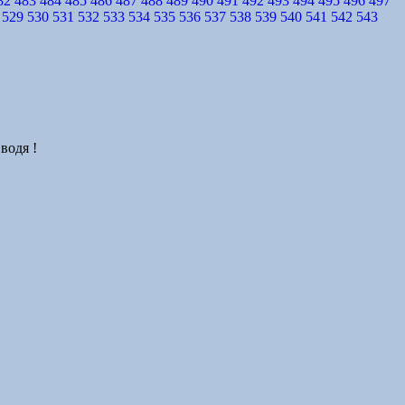
82
483
484
485
486
487
488
489
490
491
492
493
494
495
496
497
529
530
531
532
533
534
535
536
537
538
539
540
541
542
543
водя !