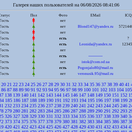
Галерея наших пользователей на 06/08/2026 08:41:06
Статус
Пол
Фото
EMail
ICQ
Гость
нет
Гость
нет
Blond147@yandex.ru
572144
Гость
нет
Гость
есть
?
Гость
есть
Leonida@yandex.ru
1234
Гость
нет
Гость
есть
------------
Гость
нет
istok@com.od.ua
Гость
есть
Pogonjalo80@mail.ru
Гость
нет
veronusik.95@mail.ru
20
21
22
23
24
25
26
27
28
29
30
31
32
33
34
35
36
37
38
39
40
41
86
87
88
89
90
91
92
93
94
95
96
97
98
99
100
101
102
103
104
105
37
138
139
140
141
142
143
144
145
146
147
148
149
150
151
152
1
84
185
186
187
188
189
190
191
192
193
194
195
196
197
198
199
2
31
232
233
234
235
236
237
238
239
240
241
242
243
244
245
246
2
78
279
280
281
282
283
284
285
286
287
288
289
290
291
292
293
2
25
326
327
328
329
330
331
332
333
334
335
336
337
338
339
340
3
72
373
374
375
376
377
378
379
380
381
382
383
384
385
386
387
3
19
420
421
422
423
424
425
426
427
428
429
430
431
432
433
434
4