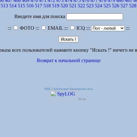
66
467
468
469
470
471
472
473
474
475
476
477
478
479
480
481
4
513
514
515
516
517
518
519
520
521
522
523
524
525
526
527
528
Введите имя для поиска
:::
ФОТО :::
EMAIL :::
ICQ :::
:::
оказа всех пользователей нажмите кнопку "Искать !" ничего не в
Возврат к начальной странице
KBE | Кубанская баннерная сеть
94 ms.