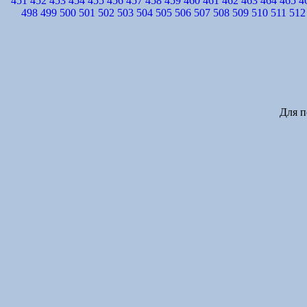
451
452
453
454
455
456
457
458
459
460
461
462
463
464
465
4
498
499
500
501
502
503
504
505
506
507
508
509
510
511
512
Для п