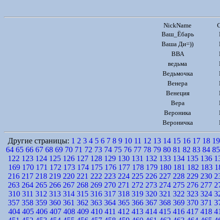
NickName
Ваш_Ёбарь
Ваша Ди=))
ВВА
ведьма
Ведьмочка
Венера
Венеция
Вера
Вероника
Вероничка
Другие страницы:
1
2
3
4
5
6
7
8
9
10
11
12
13
14
15
16
17
18
19
64
65
66
67
68
69
70
71
72
73
74
75
76
77
78
79
80
81
82
83
84
85
122
123
124
125
126
127
128
129
130
131
132
133
134
135
136
1
169
170
171
172
173
174
175
176
177
178
179
180
181
182
183
1
216
217
218
219
220
221
222
223
224
225
226
227
228
229
230
2
263
264
265
266
267
268
269
270
271
272
273
274
275
276
277
2
310
311
312
313
314
315
316
317
318
319
320
321
322
323
324
3
357
358
359
360
361
362
363
364
365
366
367
368
369
370
371
3
404
405
406
407
408
409
410
411
412
413
414
415
416
417
418
4