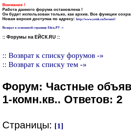
Внимание !
Работа данного форума остановлена !
Он будет использован только, как архив. Все функции сохр
Новая версия доступна по адресу:
http://www.yeisk.ru/forum1/
Возврат к основноей странице Ейск.РУ -»
:: Форумы на ЕЙСК.RU ::
:: Возврат к списку форумов -»
:: Возврат к списку тем -»
Форум:
Частные объя
1-комн.кв.
. Ответов:
2
Страницы:
[1]