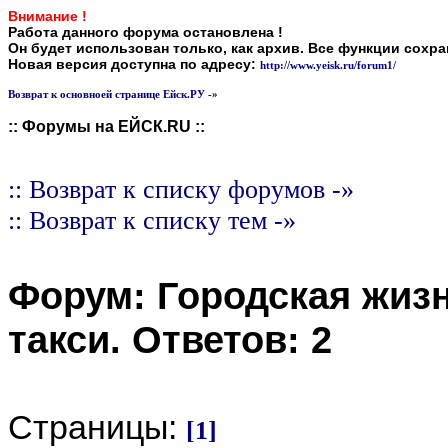
Внимание !
Работа данного форума остановлена !
Он будет использован только, как архив. Все функции сохр
Новая версия доступна по адресу:
http://www.yeisk.ru/forum1/
Возврат к основноей странице Ейск.РУ -»
:: Форумы на ЕЙСК.RU ::
:: Возврат к списку форумов -»
:: Возврат к списку тем -»
Форум:
Городская жиз
такси
. Ответов:
2
Страницы:
[1]