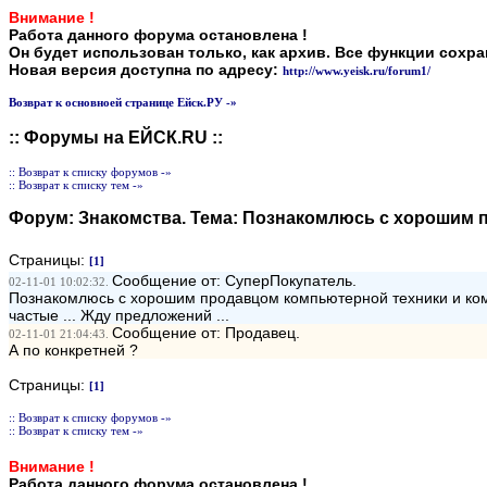
Внимание !
Работа данного форума остановлена !
Он будет использован только, как архив. Все функции сохр
Новая версия доступна по адресу:
http://www.yeisk.ru/forum1/
Возврат к основноей странице Ейск.РУ -»
:: Форумы на ЕЙСК.RU ::
:: Возврат к списку форумов -»
:: Возврат к списку тем -»
Форум:
Знакомства
. Тема:
Познакомлюсь с хорошим 
Страницы:
[1]
Сообщение от: СуперПокупатель.
02-11-01 10:02:32.
Познакомлюсь с хорошим продавцом компьютерной техники и комп
частые ... Жду предложений ...
Сообщение от: Продавец.
02-11-01 21:04:43.
А по конкретней ?
Страницы:
[1]
:: Возврат к списку форумов -»
:: Возврат к списку тем -»
Внимание !
Работа данного форума остановлена !