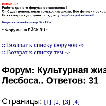
Внимание !
Работа данного форума остановлена !
Он будет использован только, как архив. Все функции сохр
Новая версия доступна по адресу:
http://www.yeisk.ru/forum1/
Возврат к основноей странице Ейск.РУ -»
:: Форумы на ЕЙСК.RU ::
:: Возврат к списку форумов -»
:: Возврат к списку тем -»
Форум:
Культурная жи
Лесбоса.
. Ответов:
31
Страницы:
[1]
[2]
[3]
[4]