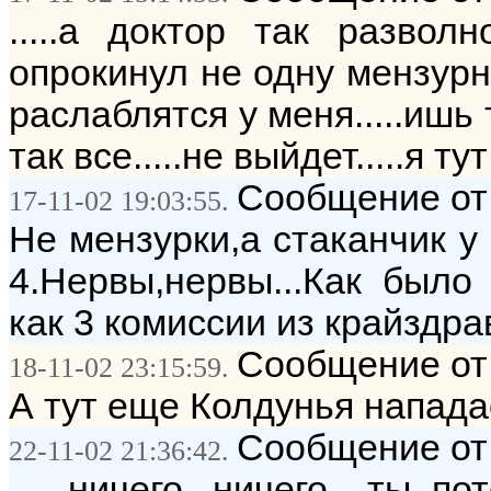
.....а доктор так развол
опрокинул не одну мензурнк
раслаблятся у меня.....ишь 
так все.....не выйдет.....я ту
Сообщение от:
17-11-02 19:03:55.
Не мензурки,а стаканчик у
4.Нервы,нервы...Как было 
как 3 комиссии из крайздрав
Сообщение от:
18-11-02 23:15:59.
А тут еще Колдунья нападае
Сообщение от: 
22-11-02 21:36:42.
......ничего...ничего....т