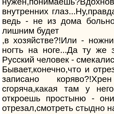
нужен,понимаешь?Вдохно
внутренних глаз...Ну,правд
ведь - не из дома больно
лишним будет
,в хозяйстве?!Или - ножн
ногть на ноге...Да ту же 
Русский человек - смекали
Бывает,конечно,что и отре
записано коряво?!Хре
сгоряча,какая там у нег
откроешь простыню - они
отрезал,смотреть стыдно на