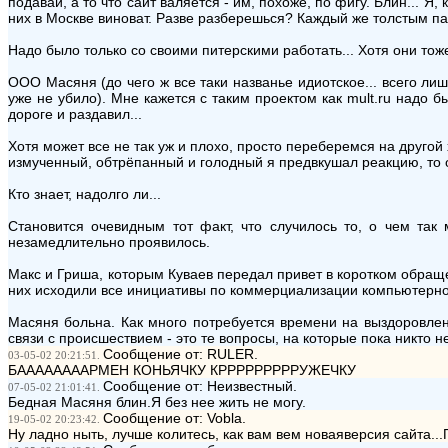
подавай, а то что сайт валяется - им, похоже, по фигу. Блин... Я,
них в Москве виноват. Разве разберешься? Каждый же толстым пал
Надо было только со своими питерскими работать... Хотя они тоже 
ООО Масяня (до чего ж все таки названье идиотское... всего лишь
уже не убило). Мне кажется с таким проектом как mult.ru надо 
дороге и раздавил...
Хотя может все не так уж и плохо, просто переберемся на другой х
измученный, обтрёпанный и голодный я предвкушал реакцию, то 
Кто знает, надолго ли...
Становится очевидным тот факт, что случилось то, о чем так
незамедлительно проявилось.
Макс и Гриша, которым Куваев передал привет в коротком обращ
них исходили все инициативы по коммерциализации компьютерной 
Масяня больна. Как много потребуется времени на выздоровле
связи с происшествием - это те вопросы, на которые пока никто 
Сообщение от: RULER.
03-05-02 20:21:51.
БААААААААРМЕН КОНЬЯЧКУ КРРРРРРРРРУЖЕЧКУ
Сообщение от: Неизвестный.
07-05-02 21:01:41.
Бедная Масяня блин.Я без нее жить не могу.
Сообщение от: Vobla.
19-05-02 20:23:42.
Ну ладно ныть, лучше колитесь, как вам вем новаяверсия сайта...