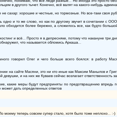
 конечно, понимаю, что все люди разные... Но иногда это просто бесит
ьцем в другого тычет. Конечно, всё валят на какого-нибудь админа
не сахар: хорошие и честные, но тормозные. Но все-таки своя рубаш
 одно и то же слово, но как по другому звучит в сочетании с ООО ..
было обходится более бережно, а сложилось все, как будто больш
остинг и всё... Просто я в депресняке, потому что накануне три дн
обнаружил, что называется обломись Аркаша...
 много говорил Олег и чего больше всего боялся: в работу Ма
ении на сайте Масяни, это ни кто иные как Максим Манылов и Гри
девушки, и на них же Куваев сейчас возлагает ответственность з
ние, какие меры будут предприняты по предотвращению впредь 
не может дать определенных ответов
По моему теперь совсем супер стало, хотя было тоже неплохо... :-)