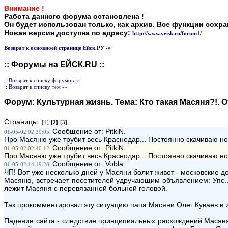
Внимание !
Работа данного форума остановлена !
Он будет использован только, как архив. Все функции сохр
Новая версия доступна по адресу:
http://www.yeisk.ru/forum1/
Возврат к основноей странице Ейск.РУ -»
:: Форумы на ЕЙСК.RU ::
:: Возврат к списку форумов -»
:: Возврат к списку тем -»
Форум:
Культурная жизнь
. Тема:
Кто такая Масяня?!
. 
Страницы:
[1]
[2]
[3]
Сообщение от: PitkiN.
01-05-02 02:39:05.
Про Масяню уже трубит весь Краснодар... Постоянно скачиваю новы
Сообщение от: PitkiN.
01-05-02 02:40:12.
Про Масяню уже трубит весь Краснодар... Постоянно скачиваю новы
Сообщение от: Vobla.
01-05-02 14:19:28.
ЧП! Вот уже несколько дней у Масяни болит живот - московские д
Масяню, встречает посетителей удручающим объявлением: Упс... Н
лежит Масяня с перевязанной больной головой.
Так прокомментировал эту ситуацию папа Масяни Олег Куваев в 
Падение сайта - следствие принципиальных расхождений Масяня/б