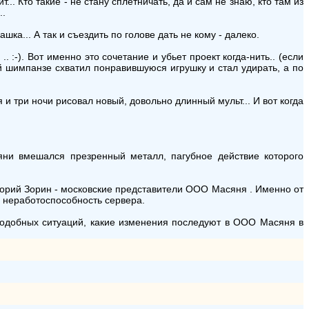
... Кто такие - не стану сплетничать, да и сам не знаю, кто там из
..
ка... А так и съездить по голове дать не кому - далеко.
 :-). Вот именно это сочетание и убьет проект когда-нить.. (если
ой шимпанзе схватил понравившуюся игрушку и стал удирать, а по
я и три ночи рисовал новый, довольно длинный мульт... И вот когда
сяни вмешался презренный металл, пагубное действие которого
горий Зорин - московские представители ООО Масяня . Именно от
а неработоспособность сервера.
подобных ситуаций, какие изменения последуют в ООО Масяня в