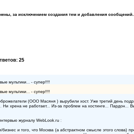
анены, за исключением создания тем и добавления сообщений.
Ответов:
25
е мультики... - супер!!!!
е мультики... - супер!!!!
оброжелатели (ООО Масяня ) вырубили хост. Уже третий день подря
и хрена не работает... Из-за проблем на хостинге... Пардон... Ви
интервью журналу WebLook.ru :
изнес и того, что Москва (а абстрактном смысле этого слова) прод