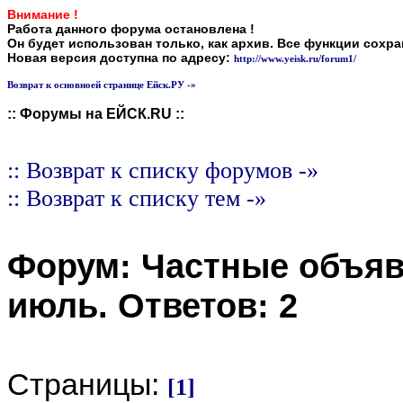
Внимание !
Работа данного форума остановлена !
Он будет использован только, как архив. Все функции сохр
Новая версия доступна по адресу:
http://www.yeisk.ru/forum1/
Возврат к основноей странице Ейск.РУ -»
:: Форумы на ЕЙСК.RU ::
:: Возврат к списку форумов -»
:: Возврат к списку тем -»
Форум:
Частные объя
июль
. Ответов:
2
Страницы:
[1]