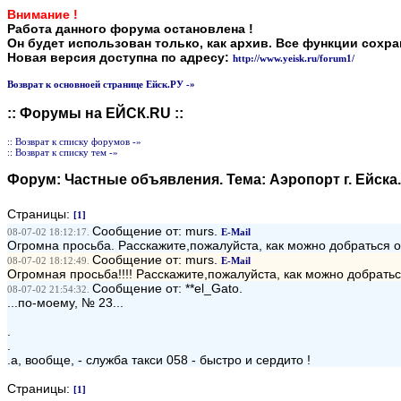
Внимание !
Работа данного форума остановлена !
Он будет использован только, как архив. Все функции сохр
Новая версия доступна по адресу:
http://www.yeisk.ru/forum1/
Возврат к основноей странице Ейск.РУ -»
:: Форумы на ЕЙСК.RU ::
:: Возврат к списку форумов -»
:: Возврат к списку тем -»
Форум:
Частные объявления
. Тема:
Аэропорт г. Ейска
Страницы:
[1]
Сообщение от: murs.
08-07-02 18:12:17.
E-Mail
Огромна просьба. Расскажите,пожалуйста, как можно добраться от
Сообщение от: murs.
08-07-02 18:12:49.
E-Mail
Огромная просьба!!!! Расскажите,пожалуйста, как можно добратьс
Сообщение от: **el_Gato.
08-07-02 21:54:32.
...по-моему, № 23...
.
.
.а, вообще, - служба такси 058 - быстро и сердито !
Страницы:
[1]