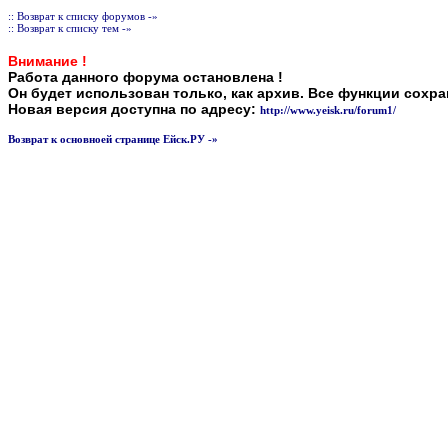
:: Возврат к списку форумов -»
:: Возврат к списку тем -»
Внимание !
Работа данного форума остановлена !
Он будет использован только, как архив. Все функции сохр
Новая версия доступна по адресу:
http://www.yeisk.ru/forum1/
Возврат к основноей странице Ейск.РУ -»