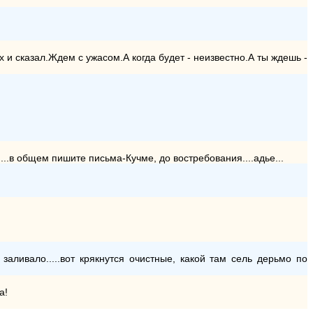
и сказал.Ждем с ужасом.А когда будет - неизвестно.А ты ждешь -
......в общем пишите письма-Кучме, до востребования....адье...
 заливало.....вот крякнутся очистные, какой там сель дерьмо по
а!