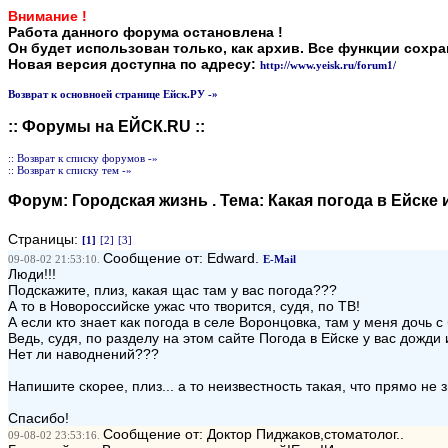
Внимание !
Работа данного форума остановлена !
Он будет использован только, как архив. Все функции сохр
Новая версия доступна по адресу:
http://www.yeisk.ru/forum1/
Возврат к основноей странице Ейск.РУ -»
:: Форумы на ЕЙСК.RU ::
:: Возврат к списку форумов -»
:: Возврат к списку тем -»
Форум:
Городская жизнь
. Тема:
Какая погода в Ейске
Страницы:
[1]
[2]
[3]
Сообщение от: Edward.
09-08-02 21:53:10.
E-Mail
Люди!!!
Подскажите, плиз, какая щас там у вас погода???
А то в Новороссийске ужас что творится, судя, по ТВ!
А если кто знает как погода в селе Воронцовка, там у меня дочь
Ведь, судя, по разделу на этом сайте Погода в Ейске у вас дожди 
Нет ли наводнений???
Напишите скорее, плиз... а то неизвестность такая, что прямо не з
Спасибо!
Сообщение от: Доктор Пиджаков,стоматолог..
09-08-02 23:53:16.