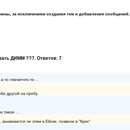
анены, за исключением создания тем и добавления сообщений.
вать ДИММ ???
. Ответов:
7
 то глючитчто-то ...
ебе другой на пробу
 такое ...
 занимаются ли этим в Ейске, позвони в "Крис"