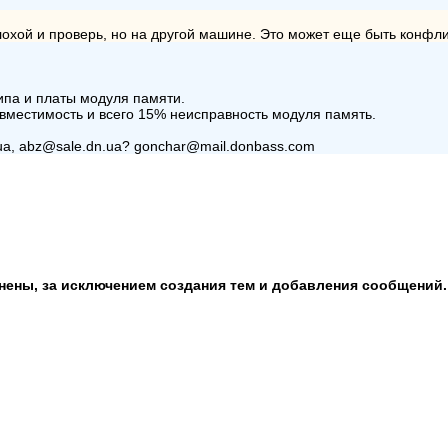
еплохой и проверь, но на другой машине. Это может еще быть конф
чипа и платы модуля памяти.
овместимость и всего 15% неисправность модуля память.
ua, abz@sale.dn.ua? gonchar@mail.donbass.com
анены, за исключением создания тем и добавления сообщений.