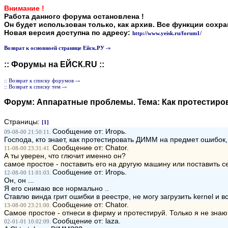
Внимание !
Работа данного форума остановлена !
Он будет использован только, как архив. Все функции сохр
Новая версия доступна по адресу:
http://www.yeisk.ru/forum1/
Возврат к основноей странице Ейск.РУ -»
:: Форумы на ЕЙСК.RU ::
:: Возврат к списку форумов -»
:: Возврат к списку тем -»
Форум:
Аппаратные проблемы
. Тема:
Как протестиро
Страницы:
[1]
Сообщение от: Игорь.
09-08-00 21:50:11.
Господа, кто знает, как протестировать ДИММ на предмет ошибок, а
Сообщение от: Chator.
11-08-00 23:31:41.
А ты уверен, что глючит именно он?
самое простое - поставить его на другую машину или поставить с
Сообщение от: Игорь.
12-08-00 11:01:03.
Он, он ...
Я его снимаю все нормально ..
Ставлю винда грит ошибки в реестре, не могу загрузить kernel и все
Сообщение от: Chator.
13-08-00 23:21:00.
Самое простое - отнеси в фирму и протестируй. Только я не знаю,
Сообщение от: laza.
02-01-01 10:02:09.