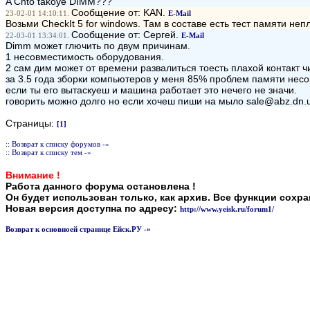
A Chto takoye DIMM???
Сообщение от: KAN.
23-02-01 14:10:11.
E-Mail
Возьми CheckIt 5 for windows. Там в составе есть тест памяти н
Сообщение от: Сергей.
22-03-01 13:34:01.
E-Mail
Dimm может глючить по двум причинам.
1 несовместимость оборудования.
2 сам дим может от времени развалиться тоесть плахой контакт 
за 3.5 года зборки компьютеров у меня 85% проблем памяти нес
если ты его вытаскуеш и машина работает это нечего не значи.
говорить можно долго но если хочеш пиши на мыло sale@abz.dn.
Страницы:
[1]
:: Возврат к списку форумов -»
:: Возврат к списку тем -»
Внимание !
Работа данного форума остановлена !
Он будет использован только, как архив. Все функции сохр
Новая версия доступна по адресу:
http://www.yeisk.ru/forum1/
Возврат к основноей странице Ейск.РУ -»