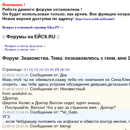
Внимание !
Работа данного форума остановлена !
Он будет использован только, как архив. Все функции сохр
Новая версия доступна по адресу:
http://www.yeisk.ru/forum1/
Возврат к основноей странице Ейск.РУ -»
:: Форумы на ЕЙСК.RU ::
:: Возврат к списку форумов -»
:: Возврат к списку тем -»
Форум:
Знакомства
. Тема:
познакомлюсь с геем, мне 
Страницы:
[1]
[2]
[3]
[4]
[5]
[6]
[7]
[8]
[9]
Сообщение от: Док.
22-09-02 18:35:40.
Макс,чтоб ты не обижался,скажу тебе,что компания из Сина,К
спорить - мы тебе здесь устроим обсуждение девушек,детальное.
Сообщение от: Неизвестный.
22-09-02 20:02:12.
from anekdot.ru:
2Доктор:
Шерлок Холмс и Доктор Ватсон сидят, курят анашу.
- Послушайте, Ватсон! Что у вас за странное имя - Доктор?
Сообщение от: **el_Gato.
23-09-02 13:34:14.
УГУ,
...если Чебурашку положить на асфальт и обвести контур мелом, 
Сообщение от: klengi.
23-09-02 20:55:36.