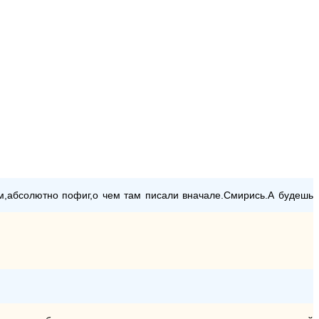
м,абсолютно пофиг,о чем там писали вначале.Смирись.А будешь