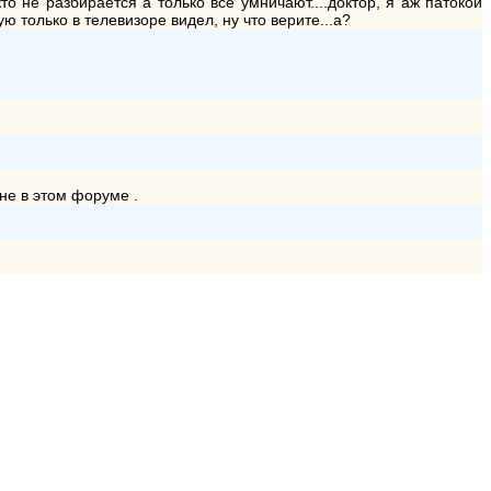
кто не разбирается а только все умничают....доктор, я аж патокой
ю только в телевизоре видел, ну что верите...а?
 не в этом форуме .