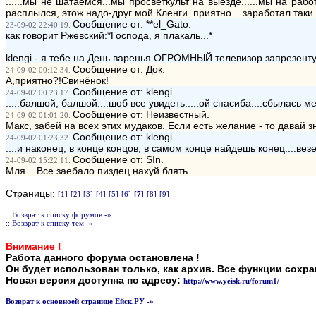
......мы не шатаемся...мы просветкульт на выезде......мы на раб
расплылся, этож надо-друг мой Кленги..приятно....заработал таки.
Сообщение от: **el_Gato.
23-09-02 22:40:19.
как говорит Ржевский:*Господа, я плакаль...*
klengi - я тебе на День варенья ОГРОМНЫЙ телевизор запрезент
Сообщение от: Док.
24-09-02 00:12:34.
А,приятно?!Свинёнок!
Сообщение от: klengi.
24-09-02 00:23:17.
.....балшой, балшой....шоб все увидеть.....ой спасиба....сбылась м
Сообщение от: Неизвестный.
24-09-02 01:01:20.
Макс, забей на всех этих мудаков. Если есть желание - то давай 
Сообщение от: klengi.
24-09-02 01:23:32.
....и наконец, в конце концов, в самом конце найдешь конец....везе
Сообщение от: SIn.
24-09-02 15:22:11.
Мля....Все заебало пиздец нахуй блять......
Страницы:
[1]
[2]
[3]
[4]
[5]
[6]
[7]
[8]
[9]
:: Возврат к списку форумов -»
:: Возврат к списку тем -»
Внимание !
Работа данного форума остановлена !
Он будет использован только, как архив. Все функции сохр
Новая версия доступна по адресу:
http://www.yeisk.ru/forum1/
Возврат к основноей странице Ейск.РУ -»