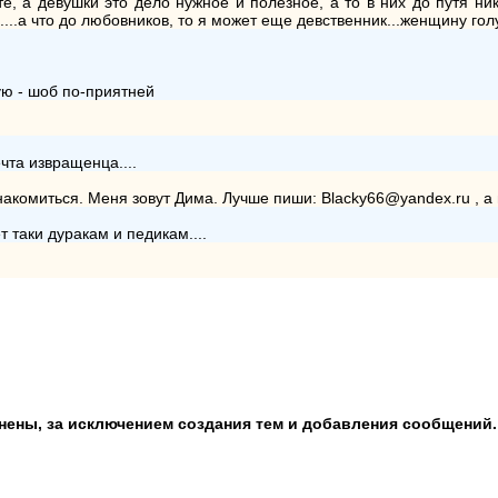
оте, а девушки это дело нужное и полезное, а то в них до путя ни
....а что до любовников, то я может еще девственник...женщину голу
ую - шоб по-приятней
ечта извращенца....
знакомиться. Меня зовут Дима. Лучше пиши: Blacky66@yandex.ru , а
т таки дуракам и педикам....
анены, за исключением создания тем и добавления сообщений.