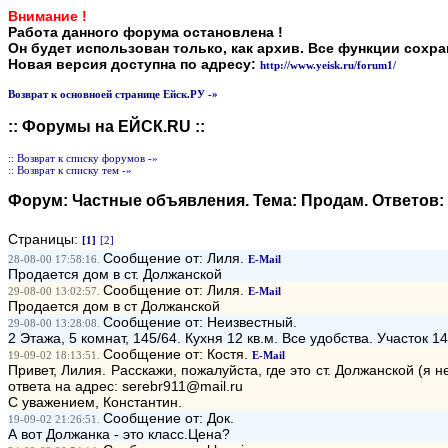
Внимание !
Работа данного форума остановлена !
Он будет использован только, как архив. Все функции сохр
Новая версия доступна по адресу:
http://www.yeisk.ru/forum1/
Возврат к основноей странице Ейск.РУ -»
:: Форумы на ЕЙСК.RU ::
:: Возврат к списку форумов -»
:: Возврат к списку тем -»
Форум:
Частные объявления
. Тема:
Продам
. Ответов:
Страницы:
[1]
[2]
Сообщение от: Лиля.
28-08-00 17:58:16.
E-Mail
Продается дом в ст. Должанской
Сообщение от: Лиля.
29-08-00 13:02:57.
E-Mail
Продается дом в ст Должанской
Сообщение от: Неизвестный.
29-08-00 13:28:08.
2 Этажа, 5 комнат, 145/64. Кухня 12 кв.м. Все удобства. Участок 1
Сообщение от: Костя.
19-09-02 18:13:51.
E-Mail
Привет, Лилия. Расскажи, пожалуйста, где это ст. Должанской (я 
ответа на адрес: serebr911@mail.ru
С уважением, Константин.
Сообщение от: Док.
19-09-02 21:26:51.
А вот Должанка - это класс.Цена?