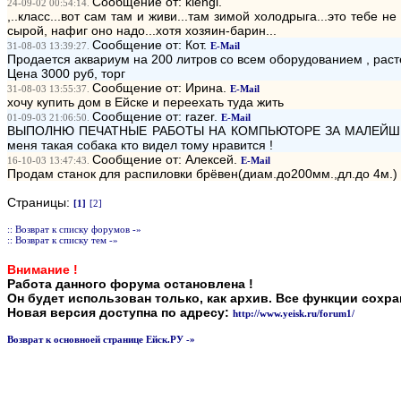
Сообщение от: klengi.
24-09-02 00:54:14.
,..класс...вот сам там и живи...там зимой холодрыга...это тебе н
сырой, нафиг оно надо...хотя хозяин-барин...
Сообщение от: Кот.
31-08-03 13:39:27.
E-Mail
Продается аквариум на 200 литров со всем оборудованием , рас
Цена 3000 руб, торг
Сообщение от: Ирина.
31-08-03 13:55:37.
E-Mail
хочу купить дом в Ейске и переехать туда жить
Сообщение от: razer.
01-09-03 21:06:50.
E-Mail
ВЫПОЛНЮ ПЕЧАТНЫЕ РАБОТЫ НА КОМПЬЮТОРЕ ЗА МАЛЕЙШИ
меня такая собака кто видел тому нравится !
Сообщение от: Алексей.
16-10-03 13:47:43.
E-Mail
Продам станок для распиловки брёвен(диам.до200мм.,дл.до 4м.) 
Страницы:
[1]
[2]
:: Возврат к списку форумов -»
:: Возврат к списку тем -»
Внимание !
Работа данного форума остановлена !
Он будет использован только, как архив. Все функции сохр
Новая версия доступна по адресу:
http://www.yeisk.ru/forum1/
Возврат к основноей странице Ейск.РУ -»