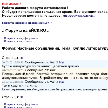
Внимание !
Работа данного форума остановлена !
Он будет использован только, как архив. Все функции сохр
Новая версия доступна по адресу:
http://www.yeisk.ru/forum1/
Возврат к основноей странице Ейск.РУ -»
:: Форумы на ЕЙСК.RU ::
:: Возврат к списку форумов -»
:: Возврат к списку тем -»
Форум:
Частные объявления
. Тема:
Куплю литературу
Страницы:
[1]
Сообщение от: Val.
20-03-03 13:59:56.
E-Mail
Куплю литературу по лечению целебной грязью.
Сообщение от: Док.
20-03-03 20:36:25.
Поверь,милый,моей богатой ветеринарной практике.Когда б
иглоукалывание лучше.В крайнем случае - ты хоть как-то,но воору
Сообщение от: Val.
23-03-03 21:58:36.
E-Mail
Так и садятся на иглу.
Если серьезно, необходимы хотя бы разовые консультации врача 
Страницы:
[1]
:: Возврат к списку форумов -»
:: Возврат к списку тем -»