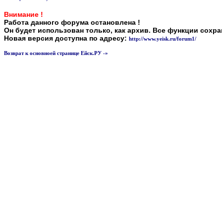
Внимание !
Работа данного форума остановлена !
Он будет использован только, как архив. Все функции сохр
Новая версия доступна по адресу:
http://www.yeisk.ru/forum1/
Возврат к основноей странице Ейск.РУ -»