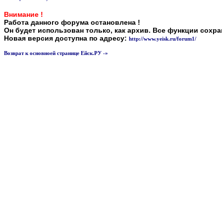
Внимание !
Работа данного форума остановлена !
Он будет использован только, как архив. Все функции сохр
Новая версия доступна по адресу:
http://www.yeisk.ru/forum1/
Возврат к основноей странице Ейск.РУ -»