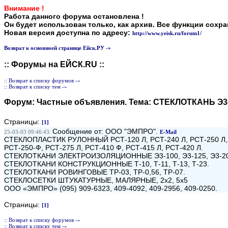
Внимание !
Работа данного форума остановлена !
Он будет использован только, как архив. Все функции сохр
Новая версия доступна по адресу:
http://www.yeisk.ru/forum1/
Возврат к основноей странице Ейск.РУ -»
:: Форумы на ЕЙСК.RU ::
:: Возврат к списку форумов -»
:: Возврат к списку тем -»
Форум:
Частные объявления
. Тема:
СТЕКЛОТКАНЬ Э3-100
Страницы:
[1]
Сообщение от: ООО "ЭМПРО".
25-03-03 09:46:43.
E-Mail
СТЕКЛОПЛАСТИК РУЛОННЫЙ РСТ-120 Л, РСТ-240 Л, РСТ-250 Л,
РСТ-250-Ф, РСТ-275 Л, РСТ-410 Ф, РСТ-415 Л, РСТ-420 Л.
СТЕКЛОТКАНИ ЭЛЕКТРОИЗОЛЯЦИОННЫЕ Э3-100, Э3-125, Э3-20
СТЕКЛОТКАНИ КОНСТРУКЦИОННЫЕ Т-10, Т-11, Т-13, Т-23.
СТЕКЛОТКАНИ РОВИНГОВЫЕ ТР-03, ТР-0,56, ТР-07.
СТЕКЛОСЕТКИ ШТУКАТУРНЫЕ, МАЛЯРНЫЕ, 2х2, 5х5
ООО «ЭМПРО» (095) 909-6323, 409-4092, 409-2956, 409-0250.
Страницы:
[1]
:: Возврат к списку форумов -»
:: Возврат к списку тем -»