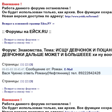
Внимание !
Работа данного форума остановлена !
Он будет использован только, как архив. Все функции сохр
Новая версия доступна по адресу:
http://www.yeisk.ru/forum1/
Возврат к основноей странице Ейск.РУ -»
:: Форумы на ЕЙСК.RU ::
:: Возврат к списку форумов -»
:: Возврат к списку тем -»
Форум:
Знакомства
. Тема:
ИСЩУ ДЕВЧОНОК И ПОЦАНО
ДЕВЧОНКИ ДАЛЬШЕ МОЖЕТ И БОЛЬШЕЕЕЕ хи ну вооб
Страницы:
[1]
[2]
[3]
Сообщение от: Роман.
09-05-03 18:45:47.
E-Mail
Вася Чуенко ответь Роману(Нефтяннику) тел. 89222842428
Страницы:
[1]
[2]
[3]
:: Возврат к списку форумов -»
:: Возврат к списку тем -»
Внимание !
Работа данного форума остановлена !
Он будет использован только, как архив. Все функции сохр
Новая версия доступна по адресу: