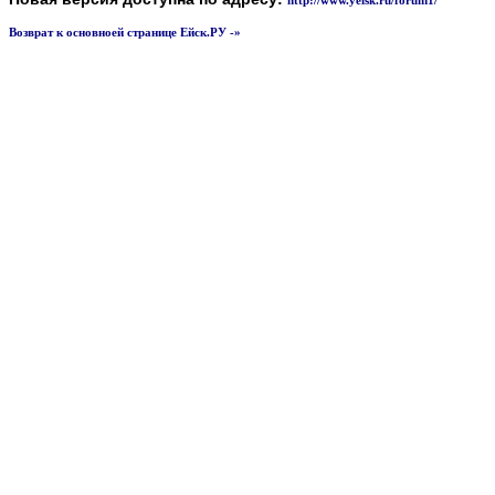
http://www.yeisk.ru/forum1/
Возврат к основноей странице Ейск.РУ -»