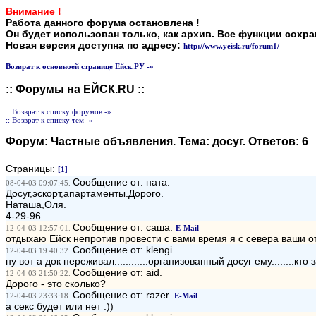
Внимание !
Работа данного форума остановлена !
Он будет использован только, как архив. Все функции сохр
Новая версия доступна по адресу:
http://www.yeisk.ru/forum1/
Возврат к основноей странице Ейск.РУ -»
:: Форумы на ЕЙСК.RU ::
:: Возврат к списку форумов -»
:: Возврат к списку тем -»
Форум:
Частные объявления
. Тема:
досуг
. Ответов:
6
Страницы:
[1]
Сообщение от: ната.
08-04-03 09:07:45.
Досуг,эскорт,апартаменты.Дорого.
Наташа,Оля.
4-29-96
Сообщение от: саша.
12-04-03 12:57:01.
E-Mail
отдыхаю Ейск непротив провести с вами время я с севера ваши 
Сообщение от: klengi.
12-04-03 19:40:32.
ну вот а док переживал............организованный досуг ему........кто 
Сообщение от: aid.
12-04-03 21:50:22.
Дорого - это сколько?
Сообщение от: razer.
12-04-03 23:33:18.
E-Mail
а секс будет или нет :))