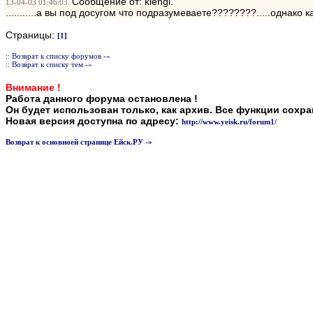
Сообщение от: klengi.
13-04-03 01:46:03.
...........а вы под досугом что подразумеваете????????.....однако к
Страницы:
[1]
:: Возврат к списку форумов -»
:: Возврат к списку тем -»
Внимание !
Работа данного форума остановлена !
Он будет использован только, как архив. Все функции сохр
Новая версия доступна по адресу:
http://www.yeisk.ru/forum1/
Возврат к основноей странице Ейск.РУ -»