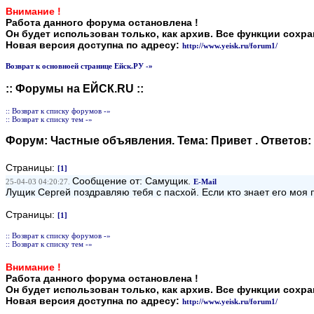
Внимание !
Работа данного форума остановлена !
Он будет использован только, как архив. Все функции сохр
Новая версия доступна по адресу:
http://www.yeisk.ru/forum1/
Возврат к основноей странице Ейск.РУ -»
:: Форумы на ЕЙСК.RU ::
:: Возврат к списку форумов -»
:: Возврат к списку тем -»
Форум:
Частные объявления
. Тема:
Привет
. Ответов:
Страницы:
[1]
Сообщение от: Самущик.
25-04-03 04:20:27.
E-Mail
Лущик Сергей поздравляю тебя с пасхой. Если кто знает его моя 
Страницы:
[1]
:: Возврат к списку форумов -»
:: Возврат к списку тем -»
Внимание !
Работа данного форума остановлена !
Он будет использован только, как архив. Все функции сохр
Новая версия доступна по адресу:
http://www.yeisk.ru/forum1/