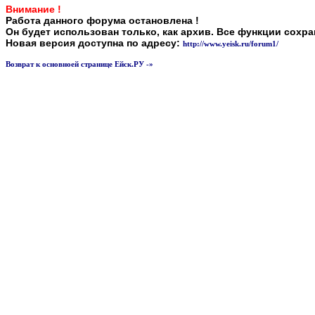
Внимание !
Работа данного форума остановлена !
Он будет использован только, как архив. Все функции сохр
Новая версия доступна по адресу:
http://www.yeisk.ru/forum1/
Возврат к основноей странице Ейск.РУ -»