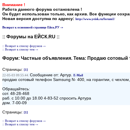
Внимание !
Работа данного форума остановлена !
Он будет использован только, как архив. Все функции сохр
Новая версия доступна по адресу:
http://www.yeisk.ru/forum1/
Возврат к основноей странице Ейск.РУ -»
:: Форумы на ЕЙСК.RU ::
:: Возврат к списку форумов -»
:: Возврат к списку тем -»
Форум:
Частные объявления
. Тема:
Продаю сотовый 
Страницы:
[1]
Сообщение от: Артур.
22-05-03 09:55:44.
E-Mail
продаю сотовый телефон Samsung N- 400, на горантии, с чехлом, 
Обращайтесь:
сот. 48-28-468
раб. с 10.00 до 18.00 4-83-52 спросить Артура
дом. 7-00-09
Страницы:
[1]
:: Возврат к списку форумов -»
:: Возврат к списку тем -»