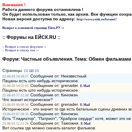
Внимание !
Работа данного форума остановлена !
Он будет использован только, как архив. Все функции сохр
Новая версия доступна по адресу:
http://www.yeisk.ru/forum1/
Возврат к основноей странице Ейск.РУ -»
:: Форумы на ЕЙСК.RU ::
:: Возврат к списку форумов -»
:: Возврат к списку тем -»
Форум:
Частные объявления
. Тема:
Обмен фильмами 
Страницы:
[1]
[2]
[3]
Сообщение от: Неизвестный.
22-06-03 14:18:57.
Пацаны есть што нибудь историческое.
Сообщение от: grenader.
22-06-03 14:21:05.
E-Mail
Пацаны есть што нибудь историческое.
Сообщение от: Киномэн.
22-06-03 17:12:30.
Что значит историческое?
Сообщение от: grenader.
23-06-03 00:08:54.
E-Mail
Историческое - это значит то где есть батальные сцены древних в
Сообщение от: Киномэн.
23-06-03 07:28:33.
Есть "Гладиатор", "Патриот", "Храброе сердце" хотя, может это не
Сообщение от: Таможня.
23-06-03 12:21:16.
E-Mail
Вот ссылка где можно скачать каталог фильмов.