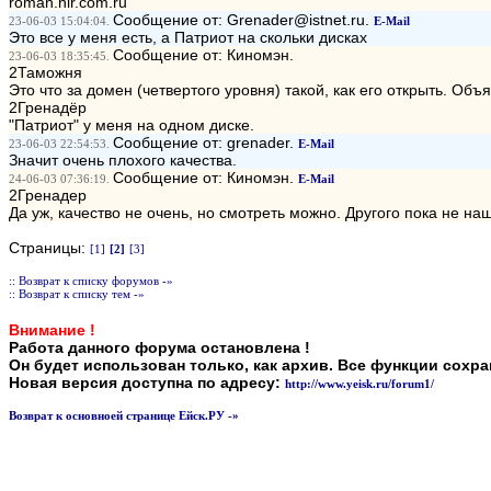
roman.nlr.com.ru
Сообщение от: Grenader@istnet.ru.
23-06-03 15:04:04.
E-Mail
Это все у меня есть, а Патриот на скольки дисках
Сообщение от: Киномэн.
23-06-03 18:35:45.
2Таможня
Это что за домен (четвертого уровня) такой, как его открыть. Объ
2Гренадёр
"Патриот" у меня на одном диске.
Сообщение от: grenader.
23-06-03 22:54:53.
E-Mail
Значит очень плохого качества.
Сообщение от: Киномэн.
24-06-03 07:36:19.
E-Mail
2Гренадер
Да уж, качество не очень, но смотреть можно. Другого пока не на
Страницы:
[1]
[2]
[3]
:: Возврат к списку форумов -»
:: Возврат к списку тем -»
Внимание !
Работа данного форума остановлена !
Он будет использован только, как архив. Все функции сохр
Новая версия доступна по адресу:
http://www.yeisk.ru/forum1/
Возврат к основноей странице Ейск.РУ -»