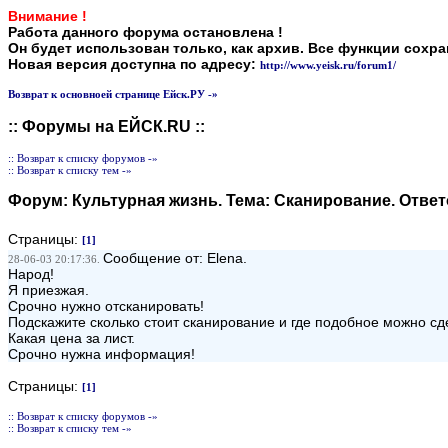
Внимание !
Работа данного форума остановлена !
Он будет использован только, как архив. Все функции сохр
Новая версия доступна по адресу:
http://www.yeisk.ru/forum1/
Возврат к основноей странице Ейск.РУ -»
:: Форумы на ЕЙСК.RU ::
:: Возврат к списку форумов -»
:: Возврат к списку тем -»
Форум:
Культурная жизнь
. Тема:
Сканирование
. Отве
Страницы:
[1]
Сообщение от: Elena.
28-06-03 20:17:36.
Народ!
Я приезжая.
Срочно нужно отсканировать!
Подскажите сколько стоит сканирование и где подобное можно сд
Какая цена за лист.
Срочно нужна информация!
Страницы:
[1]
:: Возврат к списку форумов -»
:: Возврат к списку тем -»