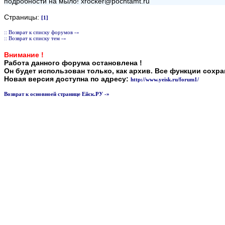
подробности на мыло! xrocker@pochtamt.ru
Страницы:
[1]
:: Возврат к списку форумов -»
:: Возврат к списку тем -»
Внимание !
Работа данного форума остановлена !
Он будет использован только, как архив. Все функции сохр
Новая версия доступна по адресу:
http://www.yeisk.ru/forum1/
Возврат к основноей странице Ейск.РУ -»