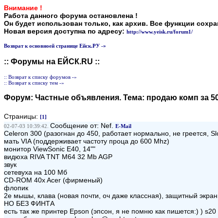
Внимание !
Работа данного форума остановлена !
Он будет использован только, как архив. Все функции сохр
Новая версия доступна по адресу:
http://www.yeisk.ru/forum1/
Возврат к основноей странице Ейск.РУ -»
:: Форумы на ЕЙСК.RU ::
:: Возврат к списку форумов -»
:: Возврат к списку тем -»
Форум:
Частные объявления
. Тема:
продаю комп за 50
Страницы:
[1]
Сообщение от: Nef.
02-07-03 10:39:42.
E-Mail
Celeron 300 (разогнан до 450, работает нормально, не греется, Sl
мать VIA (поддерживает частоту проца до 600 Mhz)
монитор ViewSonic E40, 14""
видюха RIVA TNT M64 32 Mb AGP
звук
сетевуха на 100 Мб
CD-ROM 40x Acer (фирменый)
флопик
2е мышы, клава (новая почти, оч даже классная), защитный экра
НО БЕЗ ФИНТА
есть так же принтер Epson (эпсон, я не помню как пишется:) ) s20