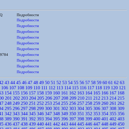
CQ
Подробности
Подробности
Подробности
Подробности
Подробности
Подробности
Подробности
9784
Подробности
Подробности
Подробности
Подробности
42
43
44
45
46
47
48
49
50
51
52
53
54
55
56
57
58
59
60
61
62
63
106
107
108
109
110
111
112
113
114
115
116
117
118
119
120
121
53
154
155
156
157
158
159
160
161
162
163
164
165
166
167
168
00
201
202
203
204
205
206
207
208
209
210
211
212
213
214
215
47
248
249
250
251
252
253
254
255
256
257
258
259
260
261
262
94
295
296
297
298
299
300
301
302
303
304
305
306
307
308
309
41
342
343
344
345
346
347
348
349
350
351
352
353
354
355
356
88
389
390
391
392
393
394
395
396
397
398
399
400
401
402
403
35
436
437
438
439
440
441
442
443
444
445
446
447
448
449
450