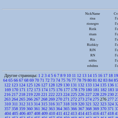
NickName
Ст
rina
Г
rionegro
Г
Ririk
Г
ritam
Г
Riz
Г
Rizhkiy
Г
RJN
Г
RN
Г
robbs
Г
robdmx
Г
Другие страницы:
1
2
3
4
5
6
7
8
9
10
11
12
13
14
15
16
17
18
19
64
65
66
67
68
69
70
71
72
73
74
75
76
77
78
79
80
81
82
83
84
85
122
123
124
125
126
127
128
129
130
131
132
133
134
135
136
1
169
170
171
172
173
174
175
176
177
178
179
180
181
182
183
1
216
217
218
219
220
221
222
223
224
225
226
227
228
229
230
2
263
264
265
266
267
268
269
270
271
272
273
274
275
276
277
2
310
311
312
313
314
315
316
317
318
319
320
321
322
323
324
3
357
358
359
360
361
362
363
364
365
366
367
368
369
370
371
3
404
405
406
407
408
409
410
411
412
413
414
415
416
417
418
4