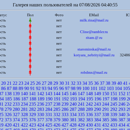
Галерея наших пользователей на 07/08/2026 04:40:55
атус
Пол
Фото
EMail
I
ость
нет
milk.rina@mail.ru
ость
нет
ость
нет
Cline@rambler.ru
ость
нет
ritam.@.ru
ость
нет
ость
нет
starominska@mail.ru
ость
нет
kotyara_nebrityi@mail.ru
32486
ость
нет
ость
нет
ость
нет
robdmx@mail.ru
20
21
22
23
24
25
26
27
28
29
30
31
32
33
34
35
36
37
38
39
40
41
86
87
88
89
90
91
92
93
94
95
96
97
98
99
100
101
102
103
104
105
37
138
139
140
141
142
143
144
145
146
147
148
149
150
151
152
1
84
185
186
187
188
189
190
191
192
193
194
195
196
197
198
199
2
31
232
233
234
235
236
237
238
239
240
241
242
243
244
245
246
2
78
279
280
281
282
283
284
285
286
287
288
289
290
291
292
293
2
25
326
327
328
329
330
331
332
333
334
335
336
337
338
339
340
3
72
373
374
375
376
377
378
379
380
381
382
383
384
385
386
387
3
19
420
421
422
423
424
425
426
427
428
429
430
431
432
433
434
4