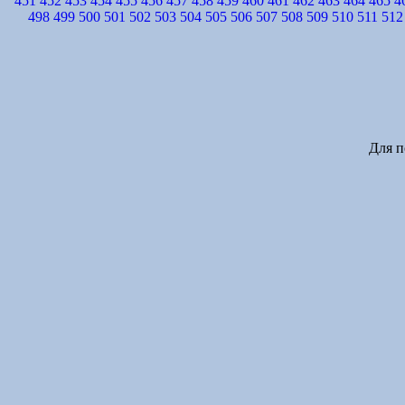
451
452
453
454
455
456
457
458
459
460
461
462
463
464
465
4
498
499
500
501
502
503
504
505
506
507
508
509
510
511
512
Для п