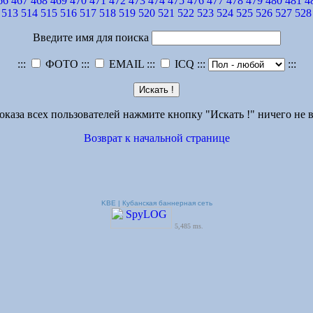
66
467
468
469
470
471
472
473
474
475
476
477
478
479
480
481
4
513
514
515
516
517
518
519
520
521
522
523
524
525
526
527
528
Введите имя для поиска
:::
ФОТО :::
EMAIL :::
ICQ :::
:::
оказа всех пользователей нажмите кнопку "Искать !" ничего не в
Возврат к начальной странице
KBE | Кубанская баннерная сеть
5,485 ms.