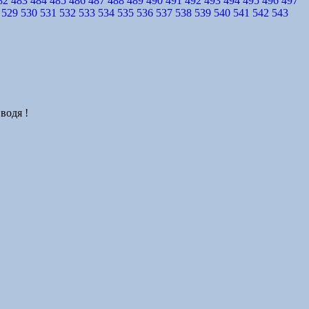
82
483
484
485
486
487
488
489
490
491
492
493
494
495
496
497
529
530
531
532
533
534
535
536
537
538
539
540
541
542
543
водя !