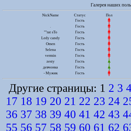
Галерея наших польз
NickName
Статус
Пол
Гость
.
Гость
""rat sTo
Гость
Ledy candy
Гость
Omen
Гость
Selena
Гость
vermin
Гость
zesty
Гость
девчонка
Гость
- Мужик
Гость
Другие страницы: 1
2
3
17
18
19
20
21
22
23
24
2
36
37
38
39
40
41
42
43
4
55
56
57
58
59
60
61
62
6