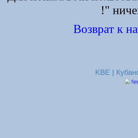
!" ниче
Возврат к н
KBE | Кубан