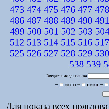
473
474
475
476
477
47
486
487
488
489
490
49
499
500
501
502
503
50
512
513
514
515
516
51
525
526
527
528
529
53
538
539
5
Введите имя для поиска
:::
ФОТО :::
EMAIL :::
Для показа всех пользов